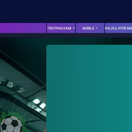
TENTANG KAMI
MOBILE
KALKULATOR MIX