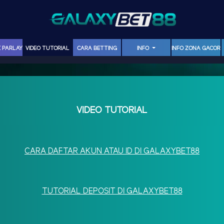
 PARLAY
VIDEO TUTORIAL
CARA BETTING
INFO
INFO ZONA GACOR
VIDEO TUTORIAL
CARA DAFTAR AKUN ATAU ID DI GALAXYBET88
TUTORIAL DEPOSIT DI GALAXYBET88